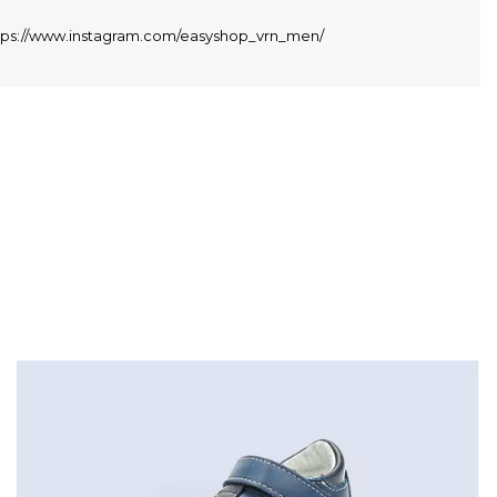
tps://www.instagram.com/easyshop_vrn_men/