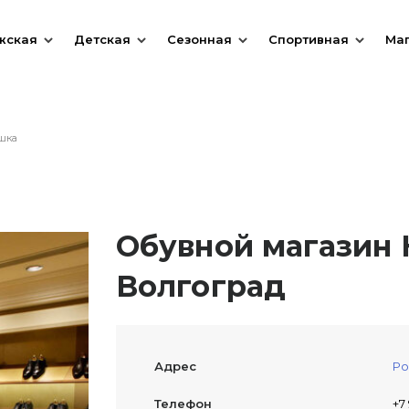
жская
Детская
Сезонная
Спортивная
Ма
шка
Обувной магазин К
Волгоград
Адрес
Ро
Телефон
+7