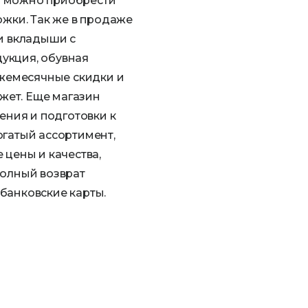
ь можно приобрести
ожки. Так же в продаже
 и вкладыши с
укция, обувная
ежемесячные скидки и
жет. Еще магазин
ления и подготовки к
огатый ассортимент,
 цены и качества,
полный возврат
банковские карты.