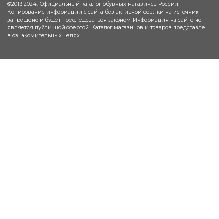
©2013-2024. Официальный каталог обувных магазинов России.
Копирование информации с сайта без активной ссылки на источник
запрещено и будет преследоваться законом. Информация на сайте не
является публичной офёртой. Каталог магазинов и товаров представлен
в ознакомительных целях.