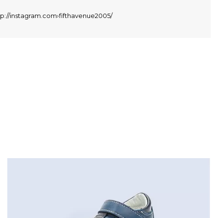
tp://instagram.com›fifthavenue2005/