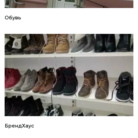
Обувь
БрендХаус