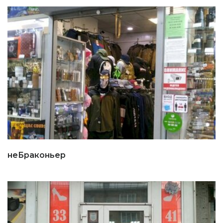
неБраконьер