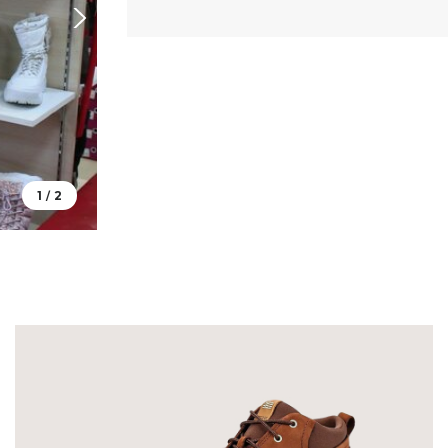
1
2
/