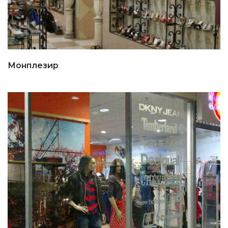
Монплезир