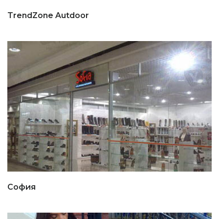
TrendZone Autdoor
София