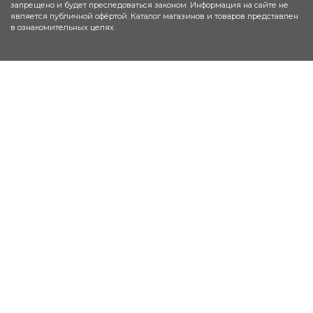
запрещено и будет преследоваться законом. Информация на сайте не
является публичной офёртой. Каталог магазинов и товаров представлен
в ознакомительных целях.