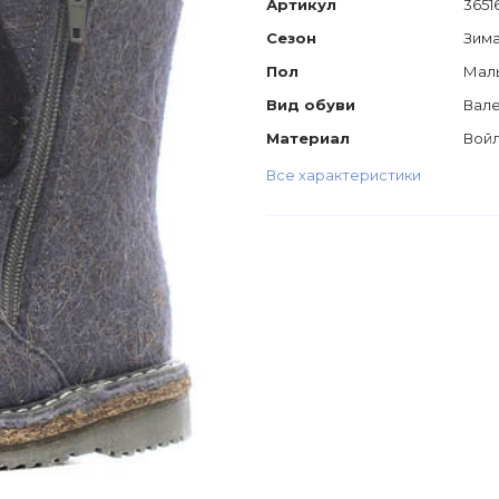
Артикул
3651
Сезон
Зим
Пол
Мал
Вид обуви
Вал
Материал
Вой
Все характеристики