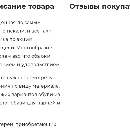
исание товара
Отзывы покупа
дённая по самым
о искали, и все таки
ка по акции.
одели. Многообразие
яем вас, что оба они
рением и удовольствием.
 то нужно посмотреть
ения по виду материала,
ожих вариантов обуви из
талог обуви для парней и
атерей, приобретающих