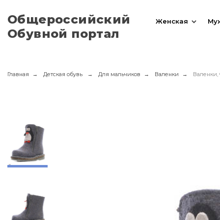
Общероссийский
Женская
Му
Обувной портал
Главная
Детская обувь
Для мальчиков
Валенки
Валенки