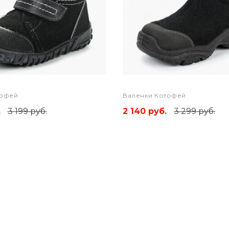
тофей
Валенки Котофей
.
3 199 руб.
2 140 руб.
3 299 руб.