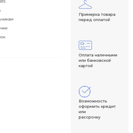
695
а
Примерка товара
ьчикам
перед оплатой
енки
лок
Оплата наличными
или банковской
картой
Возможность
оформить кредит
или
рассрочку