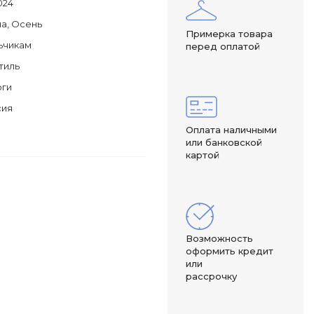
024
а, Осень
Примерка товара
ьчикам
перед оплатой
тиль
оги
сия
Оплата наличными
или банковской
картой
Возможность
оформить кредит
или
рассрочку