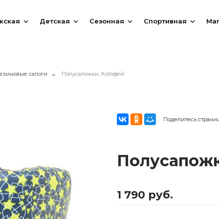
жская
Детская
Сезонная
Спортивная
Ма
езиновые сапоги
Полусапожки, Котофей
Поделитесь страни
Полусапожк
1 790 руб.