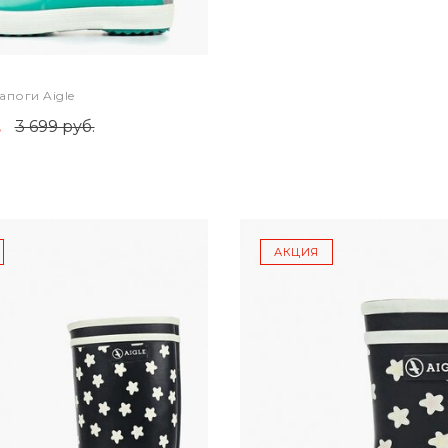
апоги Aigle
.
3 699 руб.
АКЦИЯ