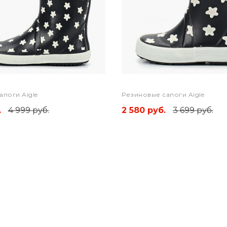
апоги Aigle
Резиновые сапоги Aigle
.
4 999 руб.
2 580 руб.
3 699 руб.