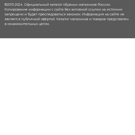
©2013-2024. Официальный каталог обувных магазинов России.
Копирование информации с сайта без активной ссылки на источник
запрещено и будет преследоваться законом. Информация на сайте не
является публичной офёртой. Каталог магазинов и товаров представлен
в ознакомительных целях.