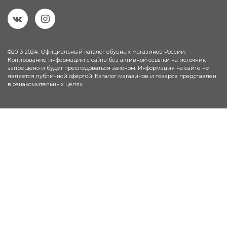
©2013-2024. Официальный каталог обувных магазинов России.
Копирование информации с сайта без активной ссылки на источник
запрещено и будет преследоваться законом. Информация на сайте не
является публичной офёртой. Каталог магазинов и товаров представлен
в ознакомительных целях.