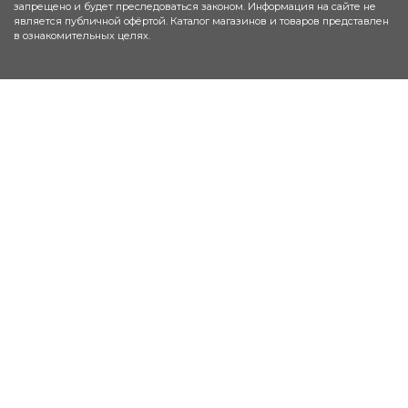
запрещено и будет преследоваться законом. Информация на сайте не
является публичной офёртой. Каталог магазинов и товаров представлен
в ознакомительных целях.