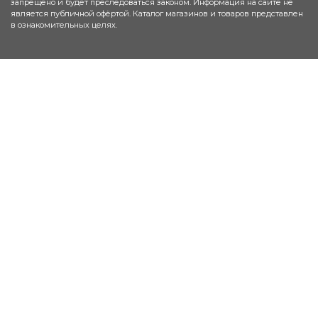
запрещено и будет преследоваться законом. Информация на сайте не
является публичной офёртой. Каталог магазинов и товаров представлен
в ознакомительных целях.