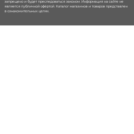
запрещено и будет преследоваться законом. Информация на сайте не
является публичной офёртой. Каталог магазинов и товаров представлен
в ознакомительных целях.