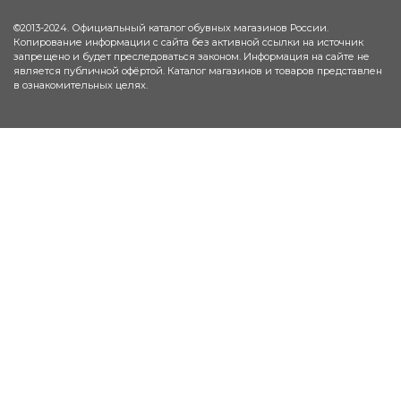
©2013-2024. Официальный каталог обувных магазинов России.
Копирование информации с сайта без активной ссылки на источник
запрещено и будет преследоваться законом. Информация на сайте не
является публичной офёртой. Каталог магазинов и товаров представлен
в ознакомительных целях.