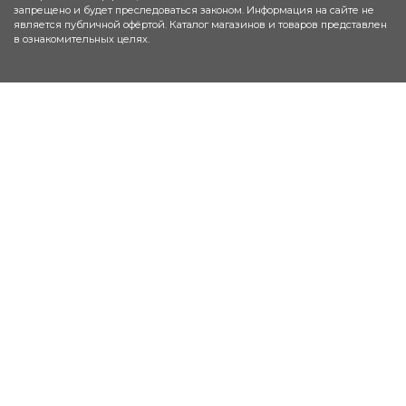
запрещено и будет преследоваться законом. Информация на сайте не
является публичной офёртой. Каталог магазинов и товаров представлен
в ознакомительных целях.