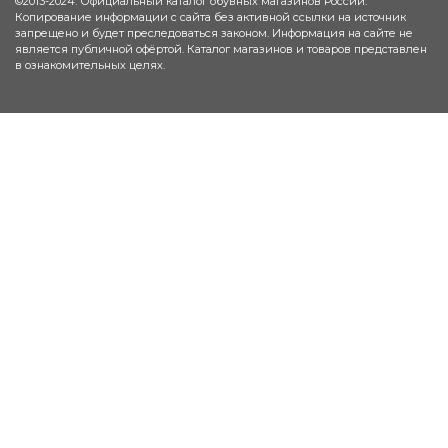
©2013-2024. Официальный каталог обувных магазинов России.
Копирование информации с сайта без активной ссылки на источник
запрещено и будет преследоваться законом. Информация на сайте не
является публичной офёртой. Каталог магазинов и товаров представлен
в ознакомительных целях.