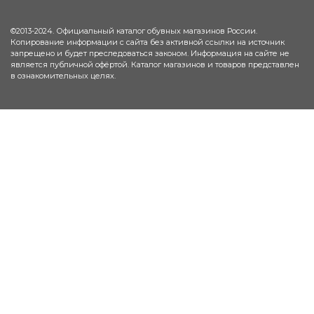
©2013-2024. Официальный каталог обувных магазинов России.
Копирование информации с сайта без активной ссылки на источник
запрещено и будет преследоваться законом. Информация на сайте не
является публичной офёртой. Каталог магазинов и товаров представлен
в ознакомительных целях.