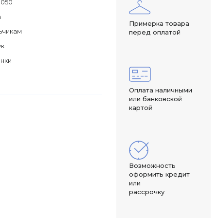
0050
а
Примерка товара
ьчикам
перед оплатой
ук
инки
Оплата наличными
или банковской
картой
Возможность
оформить кредит
или
рассрочку