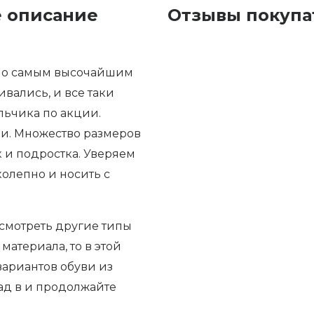
е описание
Отзывы покупат
 по самым высочайшим
вались, и все таки
льчика по акции.
и. Множество размеров
 и подростка. Уверяем
колепно и носить с
осмотреть другие типы
материала, то в этой
ариантов обуви из
зад в и продолжайте