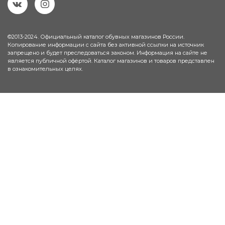
©2013-2024. Официальный каталог обувных магазинов России.
Копирование информации с сайта без активной ссылки на источник
запрещено и будет преследоваться законом. Информация на сайте не
является публичной офёртой. Каталог магазинов и товаров представлен
в ознакомительных целях.