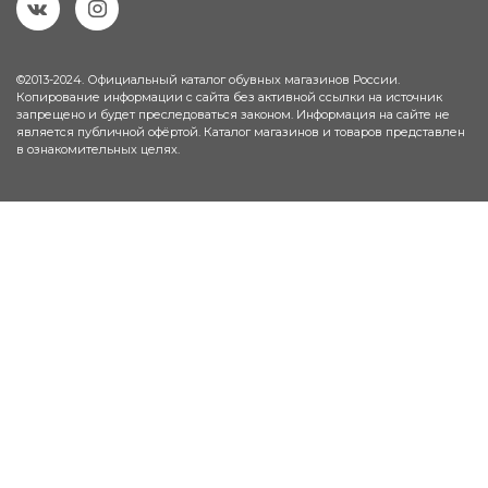
©2013-2024. Официальный каталог обувных магазинов России.
Копирование информации с сайта без активной ссылки на источник
запрещено и будет преследоваться законом. Информация на сайте не
является публичной офёртой. Каталог магазинов и товаров представлен
в ознакомительных целях.