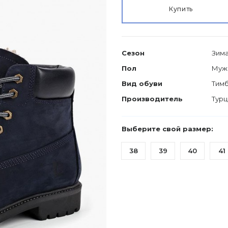
Купить
Сезон
Зим
Пол
Муж
Вид обуви
Тим
Производитель
Турц
Выберите свой размер:
38
39
40
41