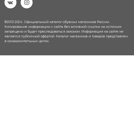
©2013-2024. Официальный каталог обувных магазинов России.
Копирование информации с сайта без активной ссылки на источник
запрещено и будет преследоваться законом. Информация на сайте не
является публичной офёртой. Каталог магазинов и товаров представлен
в ознакомительных целях.