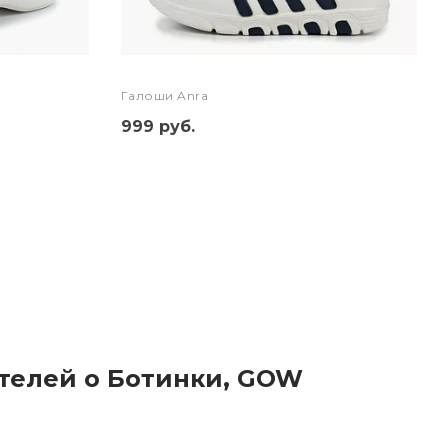
Галоши Anra
999 руб.
телей о Ботинки, GOW