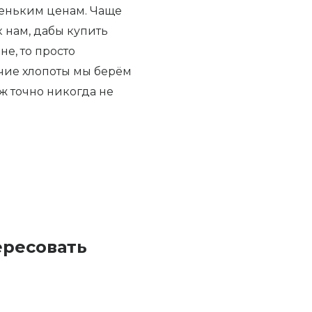
еньким ценам. Чаще
к нам, дабы купить
е, то просто
очие хлопоты мы берём
уж точно никогда не
ересовать