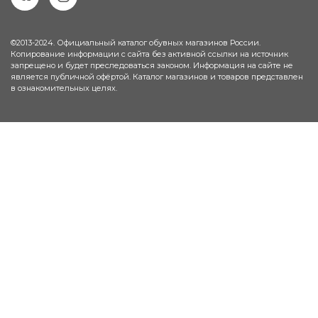
©2013-2024. Официальный каталог обувных магазинов России.
Копирование информации с сайта без активной ссылки на источник
запрещено и будет преследоваться законом. Информация на сайте не
является публичной офёртой. Каталог магазинов и товаров представлен
в ознакомительных целях.