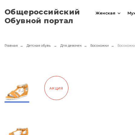
Общероссийский
Женская
Му
Обувной портал
Главная
Детская обувь
Для девочек
Босоножки
Босоножки
АКЦИЯ