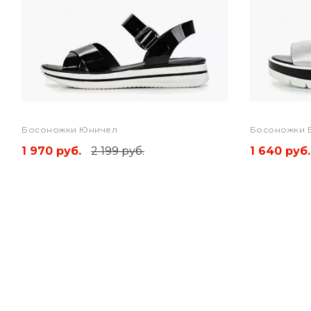
Босоножки Юничел
Босоножки B
1 970 руб.
2 199 руб.
1 640 руб.