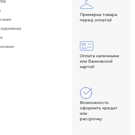
266
о
Примерка товара
очкам
перед оплатой
седневная
ук
оножки
Оплата наличными
или банковской
картой
Возможность
оформить кредит
или
рассрочку