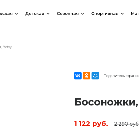
жская
Детская
Сезонная
Спортивная
Ма
, Betsy
Поделитесь страни
Босоножки,
1 122 руб.
2 290 руб