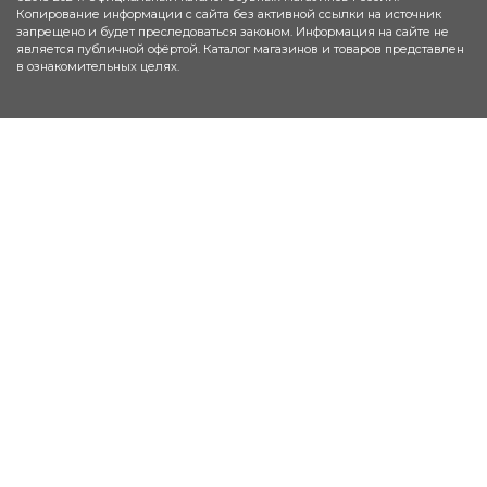
Копирование информации с сайта без активной ссылки на источник
запрещено и будет преследоваться законом. Информация на сайте не
является публичной офёртой. Каталог магазинов и товаров представлен
в ознакомительных целях.