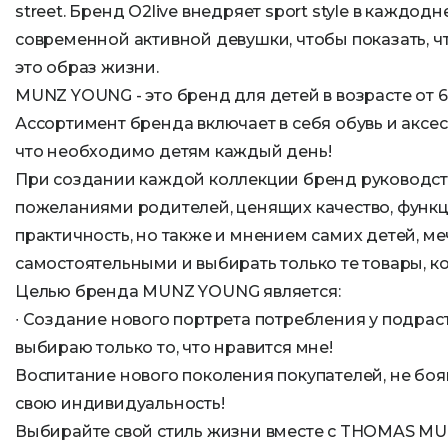
street. Бренд O2live внедряет sport style в каждо
современной активной девушки, чтобы показать, чт
это образ жизни.
MUNZ YOUNG - это бренд для детей в возрасте от 6 
Ассортимент бренда включает в себя обувь и аксес
что необходимо детям каждый день!
При создании каждой коллекции бренд руководств
пожеланиями родителей, ценящих качество, функ
практичность, но также и мнением самих детей, м
самостоятельными и выбирать только те товары, к
Целью бренда MUNZ YOUNG является:
∙ Создание нового портрета потребления у подрас
выбираю только то, что нравится мне!
Воспитание нового поколения покупателей, не бо
свою индивидуальность!
Выбирайте свой стиль жизни вместе с THOMAS M