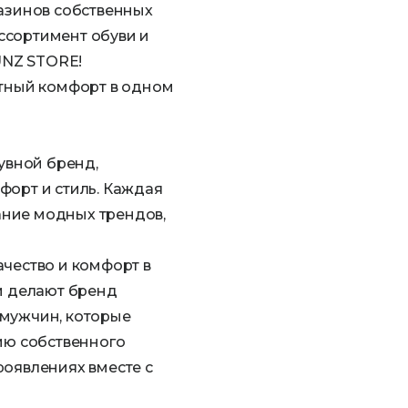
азинов собственных
ссортимент обуви и
ÜNZ STORE!
тный комфорт в одном
увной бренд,
форт и стиль. Каждая
ание модных трендов,
ачество и комфорт в
и делают бренд
 мужчин, которые
нию собственного
роявлениях вместе с