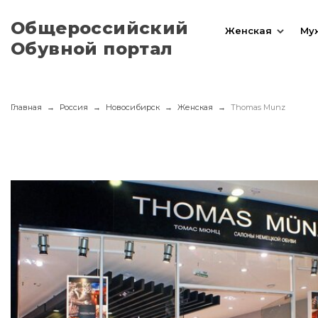
Общероссийский
Женская
Му
Обувной портал
Главная
Россия
Новосибирск
Женская
Thomas Munz