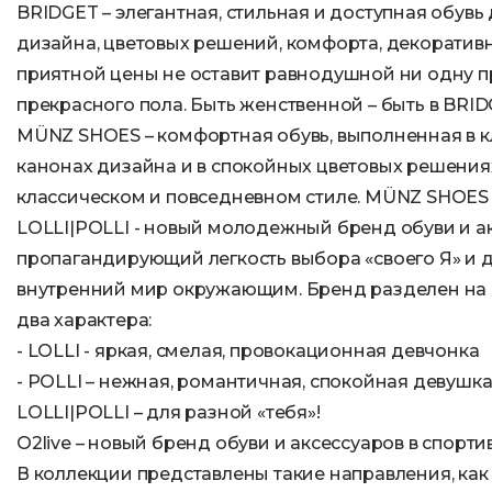
BRIDGET – элегантная, стильная и доступная обув
дизайна, цветовых решений, комфорта, декоратив
приятной цены не оставит равнодушной ни одну 
прекрасного пола. Быть женственной – быть в BRID
MÜNZ SHOES – комфортная обувь, выполненная в 
канонах дизайна и в спокойных цветовых решениях.
классическом и повседневном стиле. MÜNZ SHOES 
LOLLI|POLLI - новый молодежный бренд обуви и ак
пропагандирующий легкость выбора «своего Я» и
внутренний мир окружающим. Бренд разделен на 
два характера:
- LOLLI - яркая, смелая, провокационная девчонка
- POLLI – нежная, романтичная, спокойная девушка
LOLLI|POLLI – для разной «тебя»!
O2live – новый бренд обуви и аксессуаров в спорт
В коллекции представлены такие направления, как S