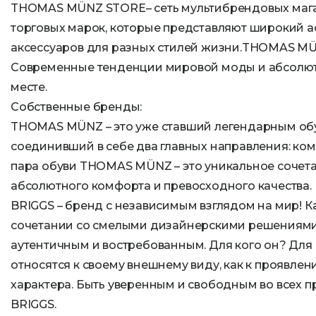
THOMAS MÜNZ STORE– сеть мультибрендовых маг
торговых марок, которые представляют широкий а
аксессуаров для разных стилей жизни.THOMAS M
Современные тенденции мировой моды и абсолю
месте.
Собственные бренды:
THOMAS MÜNZ – это уже ставший легендарным об
соединивший в себе два главных направления: ком
пара обуви THOMAS MÜNZ – это уникальное сочет
абсолютного комфорта и превосходного качества.
BRIGGS – бренд с независимым взглядом на мир! К
сочетании со смелыми дизайнерскими решениям
аутентичным и востребованным. Для кого он? Для
относятся к своему внешнему виду, как к проявле
характера. Быть уверенным и свободным во всех п
BRIGGS.