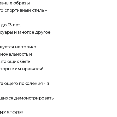
дневные образы
о спортивный стиль –
до 13 лет.
суары и многое другое,
уется не только
циональность и
ечтающих быть
оторые им нравятся!
тающего поколения - я
ящихся демонстрировать
UNZ STORE!