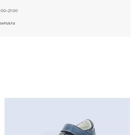
:00–21:00
uvrus.ru