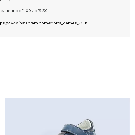
едневно с 11:00 до 19:30
tps://www.instagram.com/sports_games_2011/