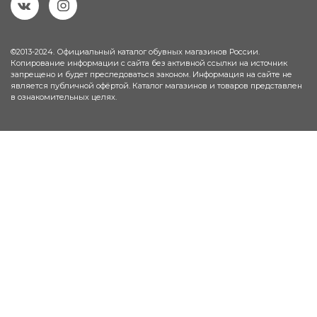
©2013-2024. Официальный каталог обувных магазинов России.
Копирование информации с сайта без активной ссылки на источник
запрещено и будет преследоваться законом. Информация на сайте не
является публичной офёртой. Каталог магазинов и товаров представлен
в ознакомительных целях.