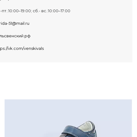
.-пт.:10:00–19:00; сб.- вс.:10:00–17:00
rida-51@mail.ru
льсвенский.рф
tps://vk.com/venskivals