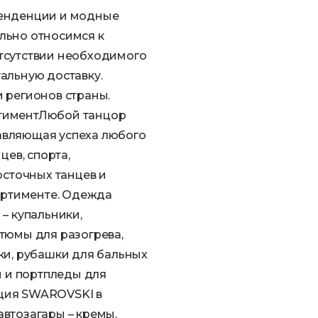
тенденции и модные
льно относимся к
тсутствии необходимого
альную доставку.
 регионов страны.
ртиментЛюбой танцор
ставляющая успеха любого
цев, спорта,
осточных танцев и
сортименте. Одежда
– купальники,
тюмы для разогрева,
ки, рубашки для бальных
ы и портпледы для
ция SWAROVSKI в
втозагары – кремы,