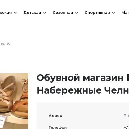
жская
Детская
Сезонная
Спортивная
Ма
 вальс
Обувной магазин В
Набережные Чел
Адрес
Ро
Телефон
+7