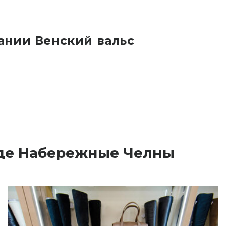
ании Венский вальс
оде Набережные Челны