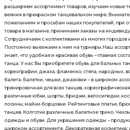
расширяем ассортимент товаров, изучаем новые 
веяния в прекрасном танцевальном мире. Внимате
пожеланиям и просьбам наших покупателей, при о
товара в магазине, принимаем заказы на индивиду
Сотрудничаем с коллективами из многих городов и
Постоянно выезжаем к ним на турниры.Наш ассо
знает, что удобная и красивая обувь – главная со
танца. У нас Вы приобретете обувь для бальных тан
хореографии, джаза, фламенко, степа, народных, в
балета. Балетки, чешки, джазовки – в широком ас
тренировочная для всех танцев, хореографическая 
различные юбки, шорты, бриджи, велосипедки, кос
лосины, майки-борцовки. Рейтинговые платья, брю
танцев. Колготки различные, балетное трико. Чехл
одежды и обуви. Для украшения одежды – продук
широком ассортименте. Декоративная косметика: а