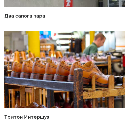
Два сапога пара
Тритон Интершуз