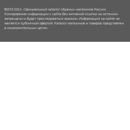
©2013-2024. Официальный каталог обувных магазинов России.
Копирование информации с сайта без активной ссылки на источник
запрещено и будет преследоваться законом. Информация на сайте не
является публичной офёртой. Каталог магазинов и товаров представлен
в ознакомительных целях.