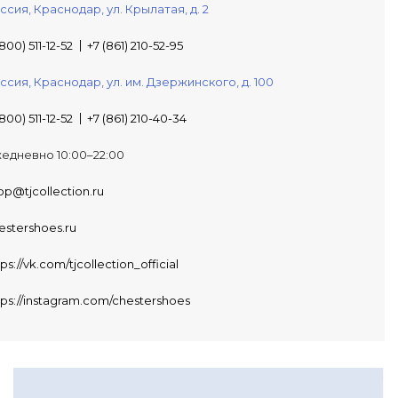
ссия,
Краснодар,
ул. Крылатая, д. 2
800) 511-12-52
+7 (861) 210-52-95
ссия,
Краснодар,
ул. им. Дзержинского, д. 100
800) 511-12-52
+7 (861) 210-40-34
едневно 10:00–22:00
op@tjcollection.ru
estershoes.ru
tps://vk.com/tjcollection_official
tps://instagram.com/chestershoes