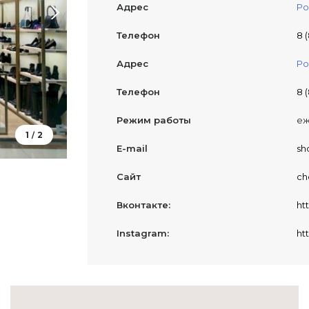
Адрес
Ро
Телефон
8 (
Адрес
Ро
Телефон
8 (
Режим работы
еж
1
2
/
E-mail
sh
Сайт
ch
Вконтакте:
ht
Instagram:
ht