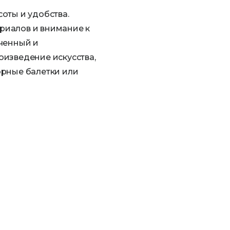
оты и удобства.
риалов и внимание к
нченный и
оизведение искусства,
орные балетки или