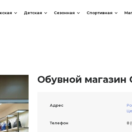
жская
Детская
Сезонная
Спортивная
Ма
Обувной магазин C
Адрес
Ро
Це
Телефон
8 (