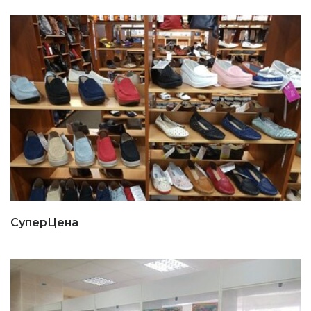
СуперЦена