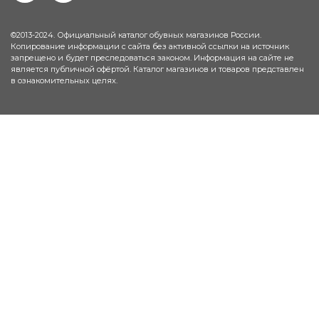
©2013-2024. Официальный каталог обувных магазинов России.
Копирование информации с сайта без активной ссылки на источник
запрещено и будет преследоваться законом. Информация на сайте не
является публичной офёртой. Каталог магазинов и товаров представлен
в ознакомительных целях.