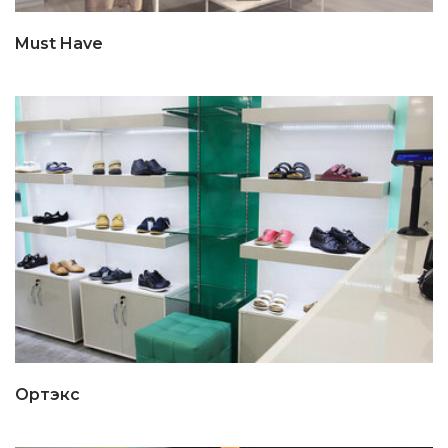
Must Have
Ортэкс