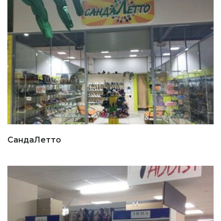
СандаЛетто