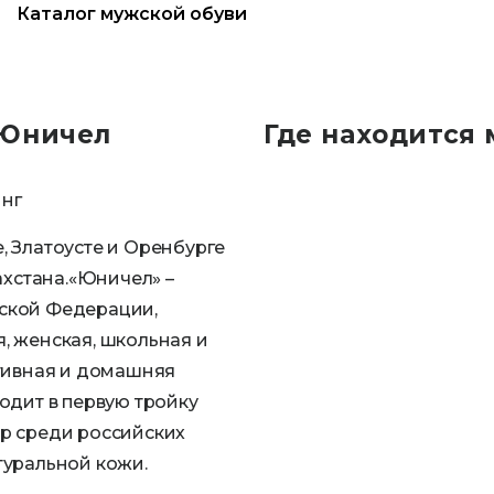
Каталог мужской обуви
 Юничел
Где находится 
инг
, Златоусте и Оренбурге
ахстана.«Юничел» –
ской Федерации,
, женская, школьная и
ртивная и домашняя
одит в первую тройку
р среди российских
туральной кожи.