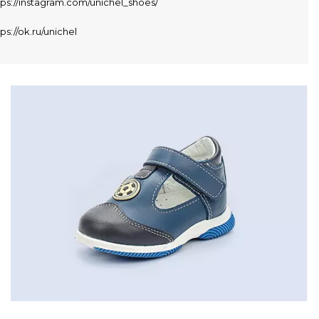
tps://instagram.com/unichel_shoes/
ps://ok.ru/unichel