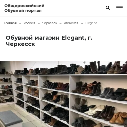
Общероссийский
Обувной портал
Главная
Россия
Черкесск
Женская
Elegant
Обувной магазин Elegant, г.
Черкесск