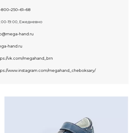
‒800‒250‒61‒68
:00-19:00, Ежедневно
fo@mega-hand.ru
ga-hand.ru
tps://vk.com/megahand_brn
tps://www.instagram.com/megahand_cheboksary/